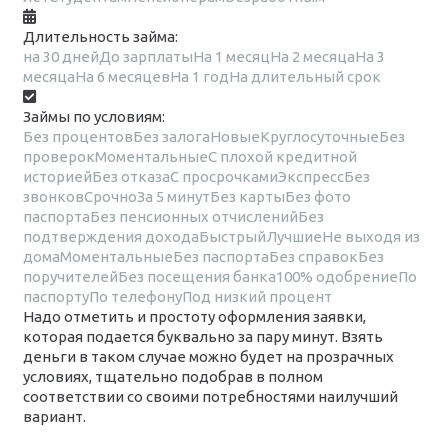
Длительность займа:
на 30 дней
До зарплаты
На 1 месяц
На 2 месяца
На 3
месяца
На 6 месяцев
На 1 год
На длительный срок
Займы по условиям:
Без процентов
Без залога
Новые
Круглосуточные
Без
проверок
Моментальные
С плохой кредитной
историей
Без отказа
С просрочками
Экспресс
Без
звонков
Срочно
За 5 минут
Без карты
Без фото
паспорта
Без пенсионных отчислений
Без
подтверждения дохода
Быстрый
Лучшие
Не выходя из
дома
Моментальные
Без паспорта
Без справок
Без
поручителей
Без посещения банка
100% одобрение
По
паспорту
По телефону
Под низкий процент
Надо отметить и простоту оформления заявки,
которая подается буквально за пару минут. Взять
деньги в таком случае можно будет на прозрачных
условиях, тщательно подобрав в полном
соответствии со своими потребностями наилучший
вариант.