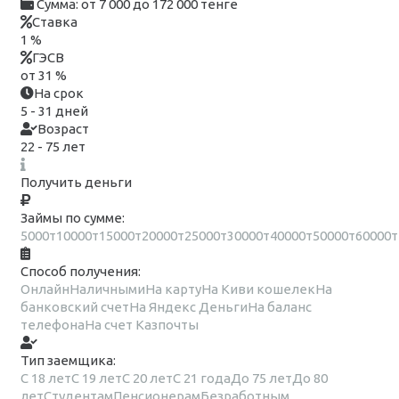
Сумма:
от 7 000 до 172 000 тенге
Ставка
1 %
ГЭСВ
от 31 %
На срок
5 - 31 дней
Возраст
22 - 75 лет
Получить деньги
Займы по сумме:
5000т
10000т
15000т
20000т
25000т
30000т
40000т
50000т
60000т
Способ получения:
Онлайн
Наличными
На карту
На Киви кошелек
На
банковский счет
На Яндекс Деньги
На баланс
телефона
На счет Казпочты
Тип заемщика:
С 18 лет
С 19 лет
С 20 лет
С 21 года
До 75 лет
До 80
лет
Студентам
Пенсионерам
Безработным