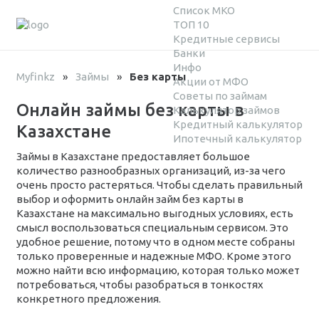
Список МКО
ТОП 10
Кредитные сервисы
Банки
Инфо
Myfinkz
»
Займы
»
Без карты
Акции от МФО
Советы по займам
Онлайн займы без карты в
Калькулятор займов
Кредитный калькулятор
Казахстане
Ипотечный калькулятор
Займы в Казахстане предоставляет большое
количество разнообразных организаций, из-за чего
очень просто растеряться. Чтобы сделать правильный
выбор и оформить онлайн займ без карты в
Казахстане на максимально выгодных условиях, есть
смысл воспользоваться специальным сервисом. Это
удобное решение, потому что в одном месте собраны
только проверенные и надежные МФО. Кроме этого
можно найти всю информацию, которая только может
потребоваться, чтобы разобраться в тонкостях
конкретного предложения.