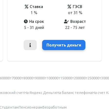
Ставка
ГЭСВ
1 %
от 31 %
На срок
Возраст
5 - 31 дней
22 - 75 лет
Получить деньги
60000т
70000т
80000т
90000т
100000т
150000т
200000т
250000т
3000
нковский счет
На Яндекс Деньги
На баланс телефона
На счет 
Студентам
Пенсионерам
Безработным