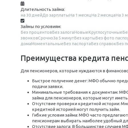
Длительность займа:
на 30 дней
До зарплаты
На 1 месяц
На 2 месяца
На 3 
Займы по условиям:
Без процентов
Без залога
Новые
Круглосуточные
Бе
звонков
Срочно
За 5 минут
Без карты
Без фото паспо
дома
Моментальные
Без паспорта
Без справок
Без 
Преимущества кредита пенс
Для пенсионеров, которые нуждаются в финансов
Быстрое получение денег: МФО обычно предос
подачи заявки.
Минимальные требования к документам: МФО 
займа для пенсионеров, которые могут имет
Отсутствие проверки кредитной истории: Мно
кредитной историей могут получить займ.
Гибкие условия займа: МФО часто предлагают 
пенсионерам выбирать наиболее удобный для
Отсутствие залога: В большинстве случаев М