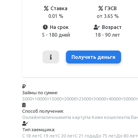
Ставка
ГЭСВ
0.01 %
от 3.65 %
На срок
Возраст
5 - 180 дней
18 - 90 лет
Получить деньги
Займы по сумме:
5000т
10000т
15000т
20000т
25000т
30000т
40000т
50000т
Способ получения:
Онлайн
Наличными
На карту
На Киви кошелек
На ба
Тип заемщика:
С 18 лет
С 19 лет
С 20 лет
С 21 года
До 75 лет
До 80 лет