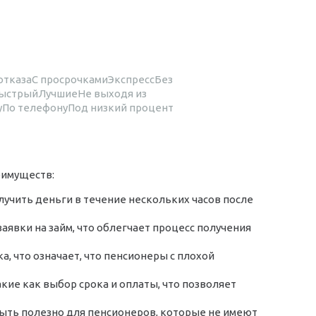
отказа
С просрочками
Экспресс
Без
ыстрый
Лучшие
Не выходя из
у
По телефону
Под низкий процент
еимуществ:
учить деньги в течение нескольких часов после
явки на займ, что облегчает процесс получения
 что означает, что пенсионеры с плохой
акие как выбор срока и оплаты, что позволяет
 быть полезно для пенсионеров, которые не имеют