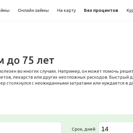
аймы
Онлайн займы
На карту
Без процентов
Ку
 до 75 лет
полезен во многих случаях. Например, он может помочь реш
четов, лекарств или других неотложных расходов. Быстрый д
онер столкнулся с неожиданными затратами или нуждается в
Срок, дней