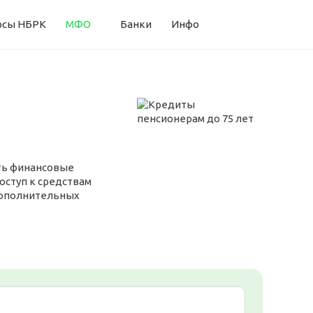
рсы НБРК
МФО
Банки
Инфо
ить финансовые
оступ к средствам
 дополнительных