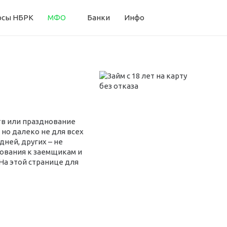
рсы НБРК
МФО
Банки
Инфо
тв или празднование
но далеко не для всех
ней, других – не
бования к заемщикам и
На этой странице для