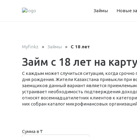
Займы
Новые з
Myfinkz
»
Займы
»
С 18 лет
Займ с 18 лет на карт
С каждым может случиться ситуация, когда срочно
дня рождения. Жители Казахстана привыкли при во
заемщиков данный вариант является приемлемым: м
устраивает необходимость подтверждения доходов
относят восемнадцатилетних клиентов к категори
них собран каталог микрофинансовых организаций,
Сумма в ₸