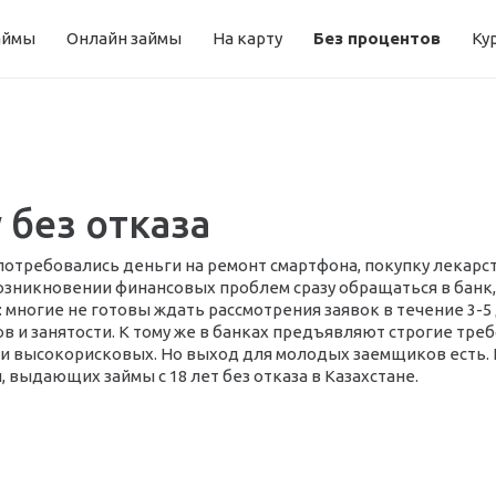
аймы
Онлайн займы
На карту
Без процентов
Ку
у без отказа
 потребовались деньги на ремонт смартфона, покупку лекарс
зникновении финансовых проблем сразу обращаться в банк, 
ногие не готовы ждать рассмотрения заявок в течение 3-5 д
 и занятости. К тому же в банках предъявляют строгие тре
и высокорисковых. Но выход для молодых заемщиков есть. 
 выдающих займы с 18 лет без отказа в Казахстане.