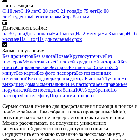
Тип заемщика:
С 18 лет
С 19 лет
С 20 лет
С 21 года
До 75 лет
До 80
лет
Студентам
Пенсионерам
Безработным
Длительность займа:
на 30 дней
До зарплаты
На 1 месяц
На 2 месяца
На 3 месяца
На 6
месяцев
На 1 год
На длительный срок
Займы по условиям:
Без процентов
Без залога
Новые
Круглосуточные
Без
проверок
Моментальные
С плохой кредитной историей
Без
отказа
С просрочками
Экспресс
Без звонков
Срочно
За 5
минут
Без карты
Без фото паспорта
Без пенсионных
отчислений
Без подтверждения дохода
Быстрый
Лучшие
Не
выходя из дома
Моментальные
Без паспорта
Без справок
Без
поручителей
Без посещения банка
100% одобрение
По
паспорту
По телефону
Под низкий процент
Сервис создан именно для предоставления помощи в поиске и
подборе займов. Там собраны только проверенные МФО,
репутация которых не подвергается никаким сомнениям.
Можно рассчитывать на получение уникальных
возможностей для честного и доступного поиска.
Осуществить его можно буквально за несколько минут, а
оформление самой заявки занимает пару минут. Доступен