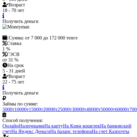
Возраст
18 - 70 лет
Получить деньги
Сумма:
от 7 000 до 172 000 тенге
Ставка
1 %
ГЭСВ
от 31 %
На срок
5 - 31 дней
Возраст
22 - 75 лет
Получить деньги
Займы по сумме:
5000т
10000т
15000т
20000т
25000т
30000т
40000т
50000т
60000т
700
Способ получения:
Онлайн
Наличными
На карту
На Киви кошелек
На банковский
счет
На Яндекс Деньги
На баланс телефона
На счет Казпочты